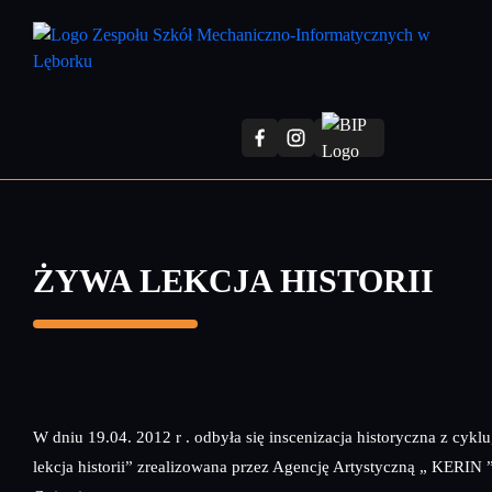
Przejdź
do
treści
głównej
ŻYWA LEKCJA HISTORII
W dniu 19.04. 2012 r . odbyła się inscenizacja historyczna z cykl
lekcja historii” zrealizowana przez Agencję Artystyczną „ KERIN ”