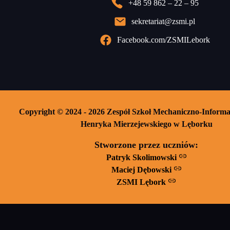
+48 59 862 – 22 – 95
sekretariat@zsmi.pl
Facebook.com/ZSMILebork
Copyright © 2024 - 2026 Zespół Szkoł Mechaniczno-Informa
Henryka Mierzejewskiego w Lęborku
Stworzone przez uczniów:
Patryk Skolimowski
Maciej Dębowski
ZSMI Lębork