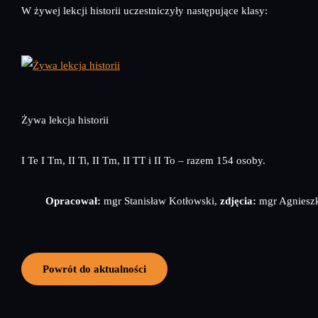
W żywej lekcji historii uczestniczyły następujące klasy:
Żywa lekcja historii
I Te I Tm, II Ti, II Tm, II TT i II To – razem 154 osoby.
Opracował:
mgr Stanisław Kotłowski,
zdjęcia:
mgr Agnieszk
Powrót do aktualności