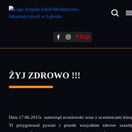
Przejdź
do
treści
głównej
ŻYJ ZDROWO !!!
Dnia 17.06.2015r. samorząd uczniowski wraz z uczennicami klas
TI przygotował pyszne i przede wszystkim zdrowe szaszły