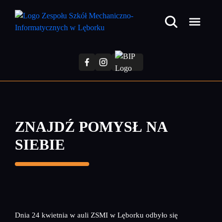
Przejdź
do
treści
głównej
ZNAJDŹ POMYSŁ NA
SIEBIE
Dnia 24 kwietnia w auli ZSMI w Lęborku odbyło się