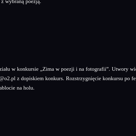
z wybraną poezją.
ału w konkursie „Zima w poezji i na fotografii”. Utwory wie
rt@o2.pl z dopiskiem konkurs. Rozstrzygnięcie konkursu po f
ablocie na holu.