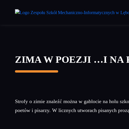
Przejdź
do
treści
głównej
ZIMA W POEZJI …I NA
Strofy o zimie znaleźć można w gablocie na holu szk
poetów i pisarzy. W licznych utworach pisanych prozą