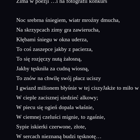
Zima w poezji …i na fotografii konkurs
Noc srebrna śniegiem, wiatr mroźny dmucha,
Na skrzypcach zimy gra zawierucha,
Kłębami śniegu w okna uderza,
To coś zaszepce jakby z pacierza,
To się rozjęczy nutą żałosną,
Jakby tęskniła za cudną wiosną,
To znów na chwilę swój płacz uciszy
I gwiazd milionem błyśnie w tej ciszyJakże to miło 
W cieple zacisznej siedzieć alkowy;
W piecu się ogień dopala właśnie,
W ciemnej czeluści mignie, to zgaśnie,
Sypie iskierki czerwone, złote,
W sercach nieznaną budzi tęsknotę…