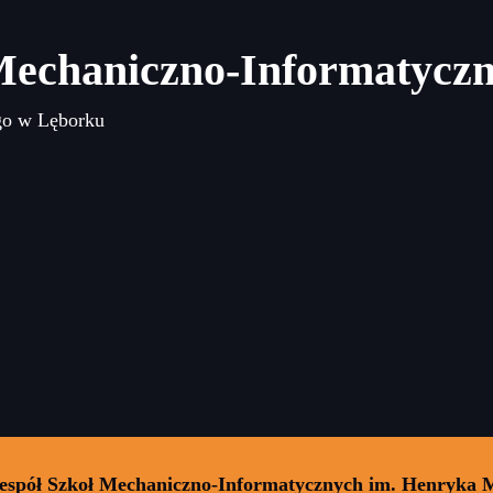
Mechaniczno-Informatycz
go w Lęborku
Zespół Szkoł Mechaniczno-Informatycznych im. Henryka 