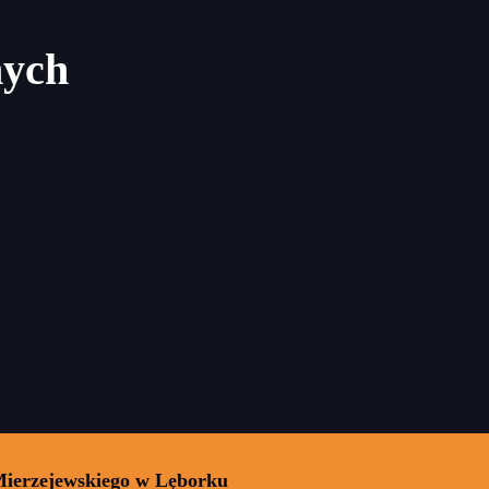
nych
Mierzejewskiego w Lęborku