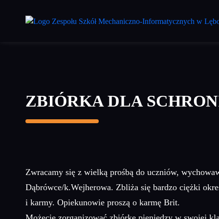
Przejdź
do
treści
głównej
ZBIÓRKA DLA SCHRON
Zwracamy się z wielką prośbą do uczniów, wychowawc
Dąbrówce/k.Wejherowa. Zbliża się bardzo ciężki okres
i karmy. Opiekunowie proszą o karmę Brit.
Możecie zorganizować zbiórkę pieniędzy w swojej kla