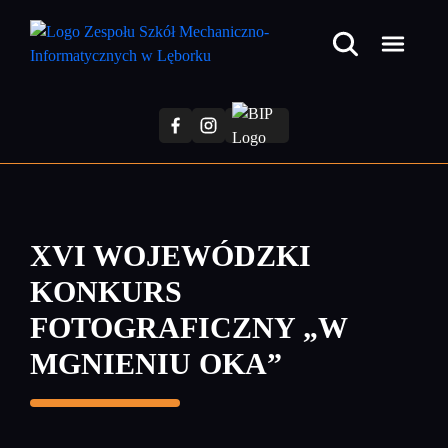
Przejdź
do
treści
głównej
XVI WOJEWÓDZKI
KONKURS
FOTOGRAFICZNY „W
MGNIENIU OKA”