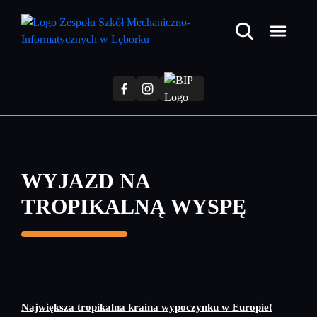
Przejdź
do
treści
głównej
WYJAZD NA
TROPIKALNĄ WYSPĘ
Największa tropikalna kraina wypoczynku w Europie!