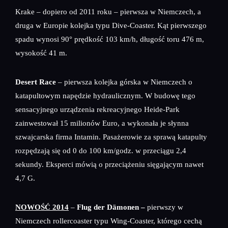
Krake – dopiero od 2011 roku – pierwsza w Niemczech, a
druga w Europie kolejka typu Dive-Coaster. Kąt pierwszego
spadu wynosi 90° prędkość 103 km/h, długość toru 476 m,
wysokość 41 m.
Desert Race
– pierwsza kolejka górska w Niemczech o
katapultowym napędzie hydraulicznym. W budowę tego
sensacyjnego urządzenia rekreacyjnego Heide-Park
zainwestował 15 milionów Euro, a wykonała je słynna
szwajcarska firma Intamin. Pasażerowie za sprawą katapulty
rozpędzają się od 0 do 100 km/godz. w przeciągu 2,4
sekundy. Eksperci mówią o przeciążeniu sięgającym nawet
4,7 G.
NOWOŚĆ 2014
–
Flug der Dämonen
–
pierwszy w
Niemczech rollercoaster typu Wing-Coaster, którego cechą