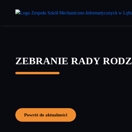
Przejdź
do
treści
głównej
ZEBRANIE RADY ROD
Powrót do aktualności