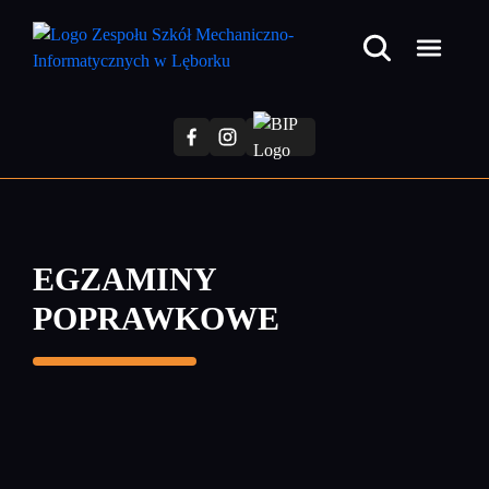
Przejdź
do
treści
głównej
EGZAMINY
POPRAWKOWE