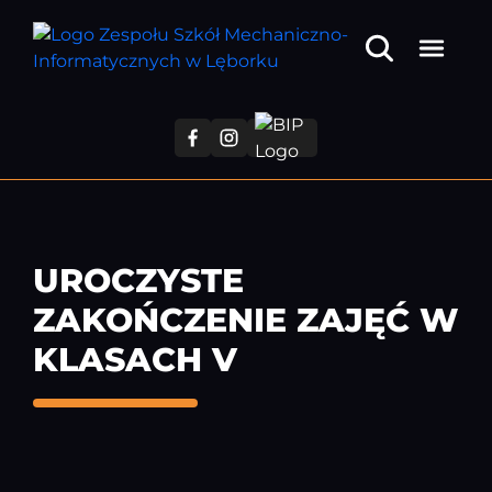
Przejdź
do
treści
głównej
UROCZYSTE
ZAKOŃCZENIE ZAJĘĆ W
KLASACH V