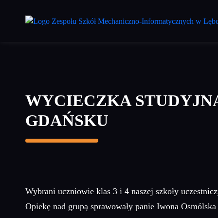
Przejdź
do
treści
głównej
WYCIECZKA STUDYJNA
GDAŃSKU
Wybrani uczniowie klas 3 i 4 naszej szkoły uczestni
Opiekę nad grupą sprawowały panie Iwona Osmólska 