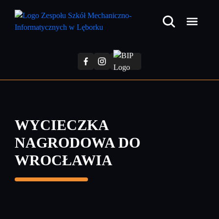
Przejdź
do
treści
głównej
WYCIECZKA
NAGRODOWA DO
WROCŁAWIA