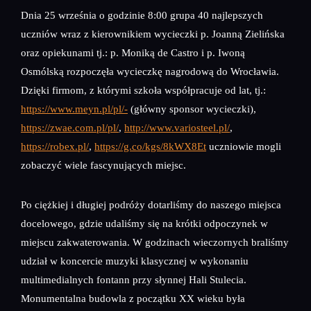
Dnia 25 września o godzinie 8:00 grupa 40 najlepszych
uczniów wraz z kierownikiem wycieczki p. Joanną Zielińska
oraz opiekunami tj.: p. Moniką de Castro i p. Iwoną
Osmólską rozpoczęła wycieczkę nagrodową do Wrocławia.
Dzięki firmom, z którymi szkoła współpracuje od lat, tj.:
https://www.meyn.pl/pl/-
(główny sponsor wycieczki),
https://zwae.com.pl/pl/
,
http://www.variosteel.pl/
,
https://robex.pl/
,
https://g.co/kgs/8kWX8Et
uczniowie mogli
zobaczyć wiele fascynujących miejsc.
Po ciężkiej i długiej podróży dotarliśmy do naszego miejsca
docelowego, gdzie udaliśmy się na krótki odpoczynek w
miejscu zakwaterowania. W godzinach wieczornych braliśmy
udział w koncercie muzyki klasycznej w wykonaniu
multimedialnych fontann przy słynnej Hali Stulecia.
Monumentalna budowla z początku XX wieku była