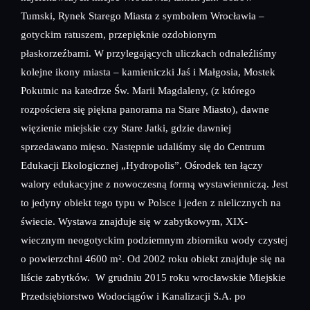
Tumski, Rynek Starego Miasta z symbolem Wrocławia –
gotyckim ratuszem, przepięknie ozdobionym
płaskorzeźbami. W przylegających uliczkach odnaleźliśmy
kolejne ikony miasta – kamieniczki Jaś i Małgosia, Mostek
Pokutnic na katedrze Św. Marii Magdaleny, (z którego
rozpościera się piękna panorama na Stare Miasto), dawne
więzienie miejskie czy Stare Jatki, gdzie dawniej
sprzedawano mięso. Następnie udaliśmy się do Centrum
Edukacji Ekologicznej „Hydropolis”. Ośrodek ten łączy
walory edukacyjne z nowoczesną formą wystawienniczą. Jest
to jedyny obiekt tego typu w Polsce i jeden z nielicznych na
świecie. Wystawa znajduje się w zabytkowym, XIX-
wiecznym neogotyckim podziemnym zbiorniku wody czystej
o powierzchni 4600 m². Od 2002 roku obiekt znajduje się na
liście zabytków. W grudniu 2015 roku wrocławskie Miejskie
Przedsiębiorstwo Wodociągów i Kanalizacji S.A. po