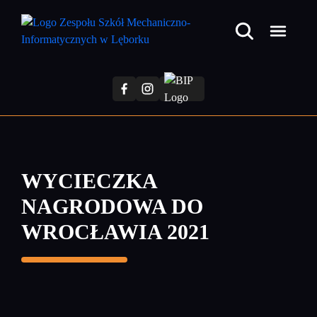
Przejdź
do
treści
głównej
WYCIECZKA
NAGRODOWA DO
WROCŁAWIA 2021