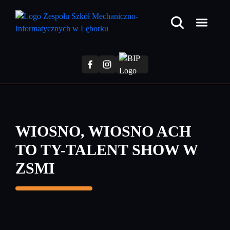
Przejdź
do
treści
głównej
WIOSNO, WIOSNO ACH
TO TY-TALENT SHOW W
ZSMI