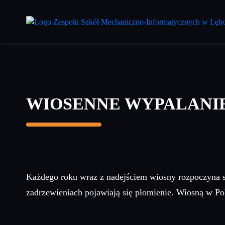
Przejdź
do
treści
głównej
WIOSENNE WYPALANIE
Każdego roku wraz z nadejściem wiosny rozpoczyna s
zadrzewieniach pojawiają się płomienie. Wiosną w Pol