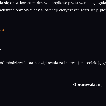
enia się on w koronach drzew a prędkość przesuwania się ogni
ietrzne oraz wybuchy substancji eterycznych rozrzucają pł
e
ód młodzieży która podziękowała za interesującą prelekcję 
Opracowała:
mgr 