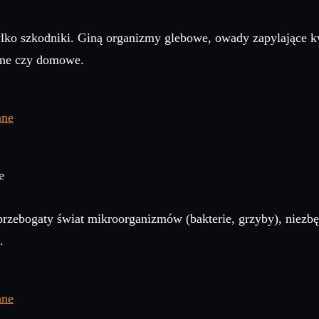
tylko szkodniki. Giną organizmy glebowe, owady zapylające k
eśne czy domowe.
e
ą przebogaty świat mikroorganizmów (bakterie, grzyby), niez
.