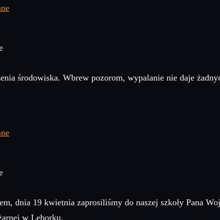
e
czenia środowiska. Wbrew pozorom, wypalanie nie daje żadnyc
e
em, dnia 19 kwietnia zaprosiliśmy do naszej szkoły Pana Wo
arnej w Lęborku.