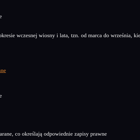
e
kresie wczesnej wiosny i lata, tzn. od marca do września, k
e
 karane, co określają odpowiednie zapisy prawne