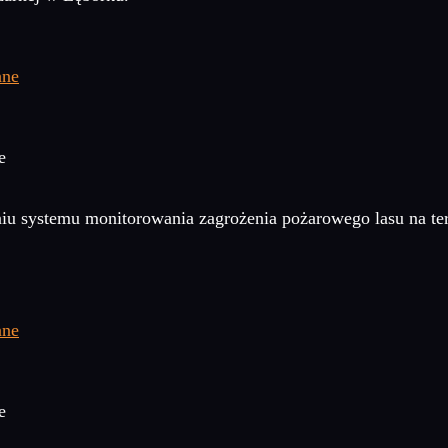
e
aniu systemu monitorowania zagrożenia pożarowego lasu na te
e