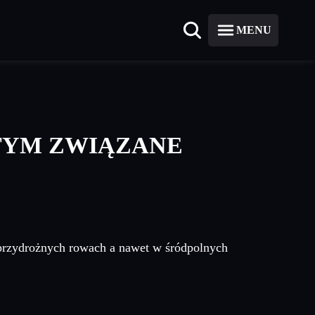
MENU
 TYM ZWIĄZANE
 przydrożnych rowach a nawet w śródpolnych