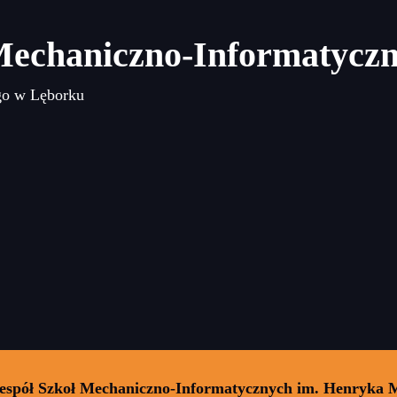
Mechaniczno-Informatycz
go w Lęborku
Zespół Szkoł Mechaniczno-Informatycznych im. Henryka 