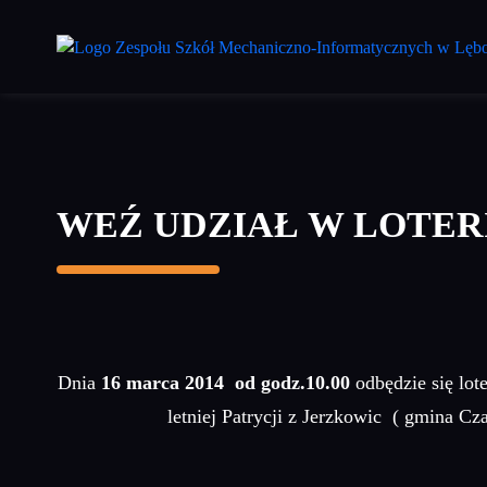
Przejdź
do
treści
głównej
WEŹ UDZIAŁ W LOTERI
Dnia
16 marca 2014 od godz.10.00
odbędzie się lot
letniej Patrycji z Jerzkowic ( gmina 