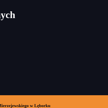
nych
Mierzejewskiego w Lęborku