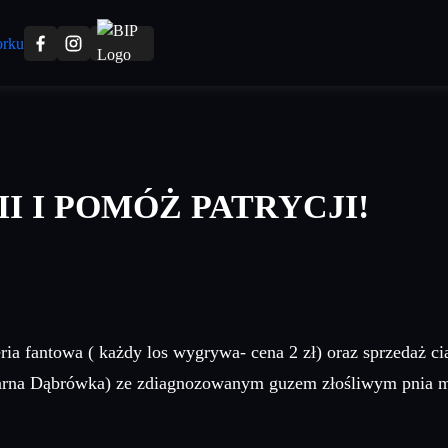
I I POMÓŻ PATRYCJI!
eria fantowa ( każdy los wygrywa- cena 2 zł) oraz sprzedaż c
Czarna Dąbrówka) ze zdiagnozowanym guzem złośliwym pnia mó