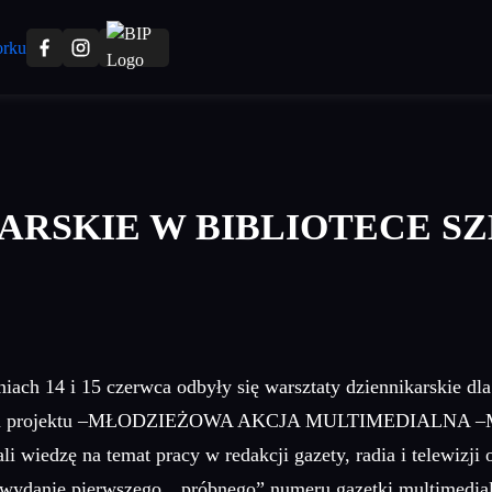
ARSKIE W BIBLIOTECE S
iach 14 i 15 czerwca odbyły się warsztaty dziennikarskie dla
 ramach projektu –MŁODZIEŻOWA AKCJA MULTIMEDIALNA –MA
wiedzę na temat pracy w redakcji gazety, radia i telewizji 
 wydanie pierwszego, „próbnego” numeru gazetki multimedial