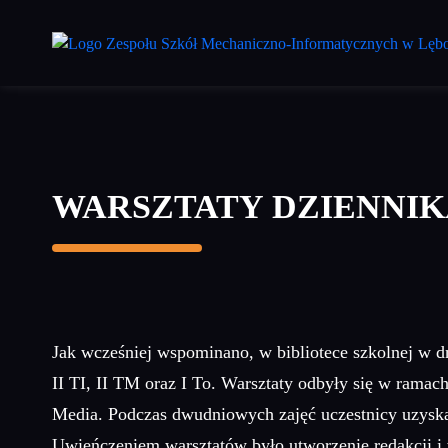
Przejdź
do
treści
głównej
WARSZTATY DZIENNIK
Jak wcześniej wspominano, w bibliotece szkolnej w dn
II TI, II TM oraz I To. Warsztaty odbyły się w
Media. Podczas dwudniowych zajęć uczestnicy uzyskali 
Uwieńczeniem warsztatów było utworzenie redakcji i