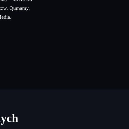
, tzw. Qumamy.
Media.
nych