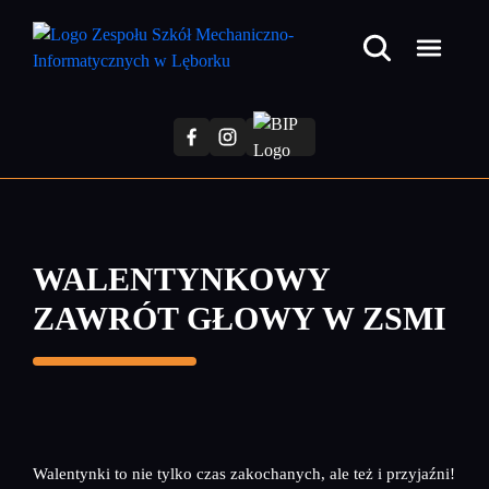
Przejdź
do
treści
głównej
WALENTYNKOWY
ZAWRÓT GŁOWY W ZSMI
Walentynki to nie tylko czas zakochanych, ale też i przyjaźni!