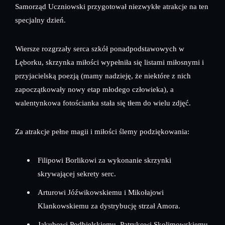
Samorząd Uczniowski przygotował niezwykłe atrakcje na ten
specjalny dzień.
Wiersze rozgrzały serca szkół ponadpodstawowych w
Lęborku, skrzynka miłości wypełniła się listami miłosnymi i
przyjacielską poezją (mamy nadzieję, że niektóre z nich
zapoczątkowały nowy etap młodego człowieka), a
walentynkowa fotościanka stała się tłem do wielu zdjęć.
Za atrakcje pełne magii i miłości ślemy podziękowania:
Filipowi Borlikowi za wykonanie skrzynki
skrywającej sekrety serc.
Arturowi Jóźwikowskiemu i Mikołajowi
Klankowskiemu za dystrybucję strzał Amora.
Jakubowi Podbielskiemu, Patrykowi Skolimowskiemu,