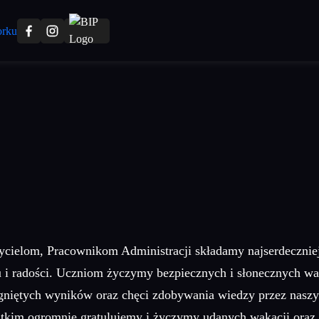
ycielom, Pracownikom Administracji składamy najserdecznie
i radości. Uczniom życzymy bezpiecznych i słonecznych wak
iągniętych wyników oraz chęci zdobywania wiedzy przez na
ystkim ogromnie gratulujemy i życzymy udanych wakacji oraz