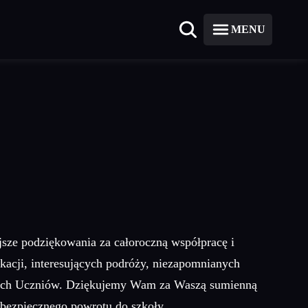
MENU
jsze podziękowania za całoroczną współpracę i
acji, interesujących podróży, niezapomnianych
szych Uczniów. Dziękujemy Wam za Waszą sumienną
 bezpiecznego powrotu do szkoły.