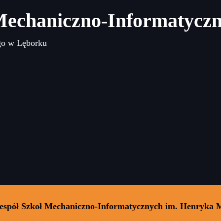
Mechaniczno-Informatycz
go w Lęborku
Zespół Szkoł Mechaniczno-Informatycznych im. Henryka 