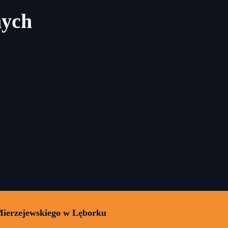
nych
Mierzejewskiego w Lęborku