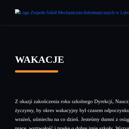
Przejdź
do
treści
głównej
WAKACJE
Z okazji zakończenia roku szkolnego Dyrekcji, Naucz
życzymy, by okres wakacyjny był czasem odpoczynku 
wrażeń, uśmiechu na co dzień. Jesteśmy dumni z os
pracę, wytrwałość i troskę o dobre imię szkoły. Wsz