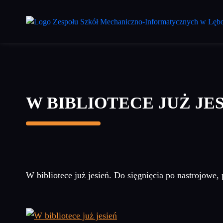
Przejdź
do
treści
głównej
W BIBLIOTECE JUŻ JE
W bibliotece już jesień. Do sięgnięcia po nastrojowe, 