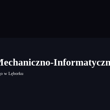
Mechaniczno-Informatycz
go w Lęborku