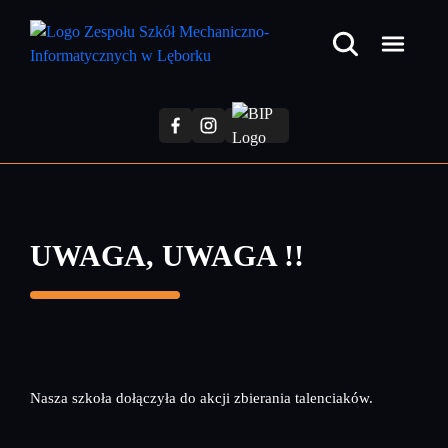
Przejdź
do
treści
głównej
UWAGA, UWAGA !!
Nasza szkoła dołączyła do akcji zbierania talenciaków.