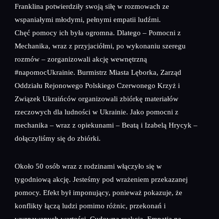
Franklina potwierdziły swoją siłę w rozmowach ze
wspaniałymi młodymi, pełnymi empatii ludźmi.
Chęć pomocy ich była ogromna. Dlatego – Pomocni z
Mechanika, wraz z przyjaciółmi, po wykonaniu szeregu
rozmów – zorganizowali akcję wewnętrzną
#napomocUkrainie. Burmistrz Miasta Lęborka, Zarząd
Oddziału Rejonowego Polskiego Czerwonego Krzyż i
Związek Ukraińców organizowali zbiórkę materiałów
rzeczowych dla ludności w Ukrainie. Jako pomocni z
mechanika – wraz z opiekunami – Beatą i Izabelą Hrycyk –
dołączyliśmy się do zbiórki.
Około 50 osób wraz z rodzinami włączyło się w
tygodniową akcję. Jesteśmy pod wrażeniem przekazanej
pomocy. Efekt był imponujący, ponieważ pokazuje, że
konflikty łączą ludzi pomimo różnic, przekonań i
wyznawanych wartości. Cudowna reakcja. Empatia na