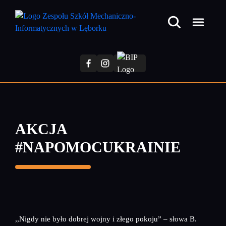
Przejdź
do
treści
głównej
AKCJA
#NAPOMOCUKRAINIE
,,Nigdy nie było dobrej wojny i złego pokoju” – słowa B.