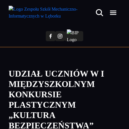
Przejdź
do
treści
głównej
UDZIAŁ UCZNIÓW W I
MIĘDZYSZKOLNYM
KONKURSIE
PLASTYCZNYM
„KULTURA
BEZPIECZEŃSTWA”