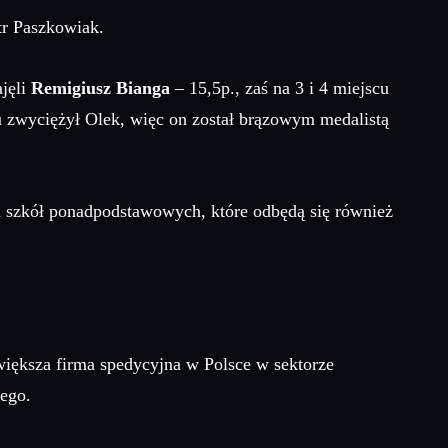
tr Paszkowiak.
ajęli
Remigiusz Bianga
– 15,5p., zaś na 3 i 4 miejscu
u zwyciężył Olek, więc on został brązowym medalistą
 szkół ponadpodstawowych, które odbędą się również
iększa firma spedycyjna w Polsce w sektorze
nego.