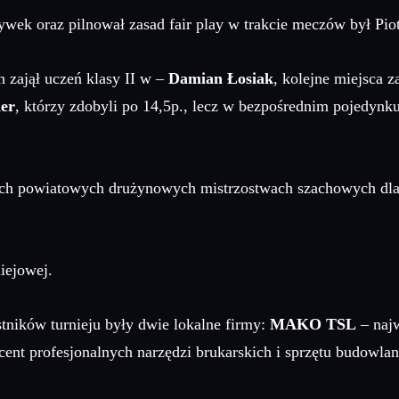
wek oraz pilnował zasad fair play w trakcie meczów był Pio
 zajął uczeń klasy II w –
Damian Łosiak
, kolejne miejsca z
er
, którzy zdobyli po 14,5p., lecz w bezpośrednim pojedynk
gich powiatowych drużynowych mistrzostwach szachowych dla
iejowej.
tników turnieju były dwie lokalne firmy:
MAKO TSL
– najw
ent profesjonalnych narzędzi brukarskich i sprzętu budowla