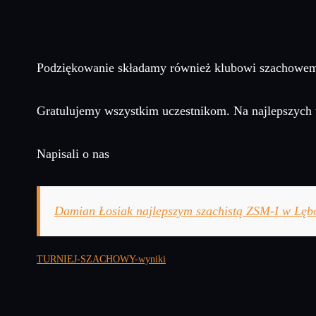
Podziękowanie składamy również klubowi szachowem
Gratulujemy wszystkim uczestnikom. Na najlepszych t
Napisali o nas
Damian Łosiak najlepszym szachistą ZSM-I w Lęb
TURNIEJ-SZACHOWY-wyniki