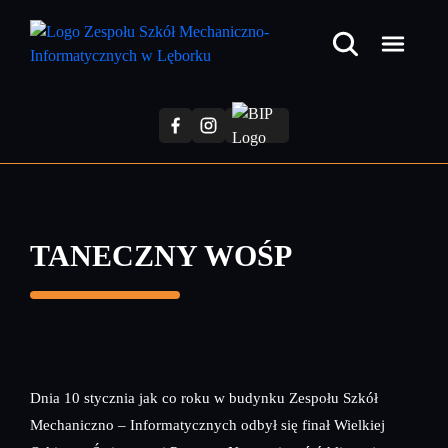
Przejdź
do
treści
głównej
TANECZNY WOŚP
Dnia 10 stycznia jak co roku w budynku Zespołu Szkół
Mechaniczno – Informatycznych odbył się finał Wielkiej