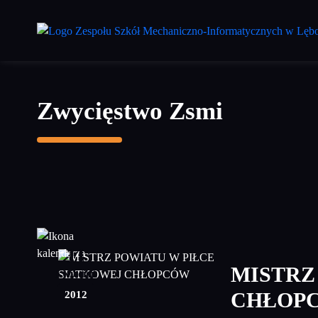
Przejdź
do
treści
głównej
Zwycięstwo Zsmi
11
MISTRZ
kwiecień
2012
CHŁOP