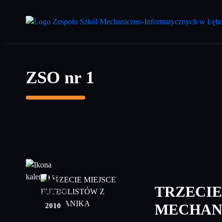
Przejdź
do
treści
głównej
ZSO nr 1
08
TRZECIE
grudzień
2010
MECHAN