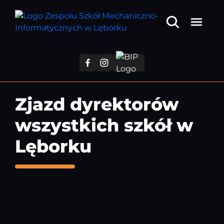
Przejdź
do
treści
głównej
Zjazd dyrektorów
wszystkich szkół w
Lęborku