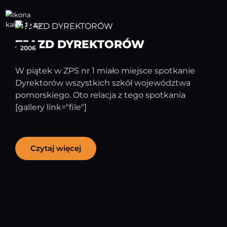
18
grudzień
ZJAZD DYREKTORÓW
2006
W piątek w ZPS nr 1 miało miejsce spotkanie
Dyrektorów wszystkich szkół województwa
pomorskiego. Oto relacja z tego spotkania
[gallery link="file"]
Czytaj więcej