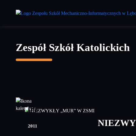
Przejdź
do
treści
głównej
Zespół Szkół Katolickich
09
marzec
NIEZWY
2011