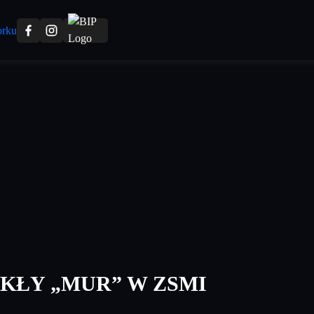
KŁY „MUR” W ZSMI