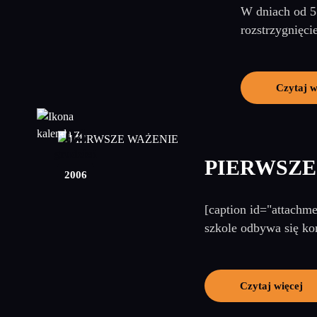
W dniach od 5 
rozstrzygnięci
Czytaj w
04
grudzień
PIERWSZE
2006
[caption id="attachm
szkole odbywa się ko
Czytaj więcej