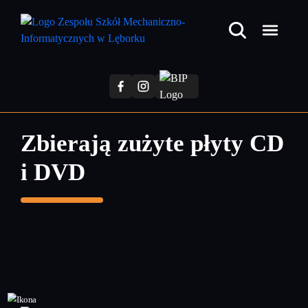
Przejdź
do
treści
głównej
Zbierają zużyte płyty CD
i DVD