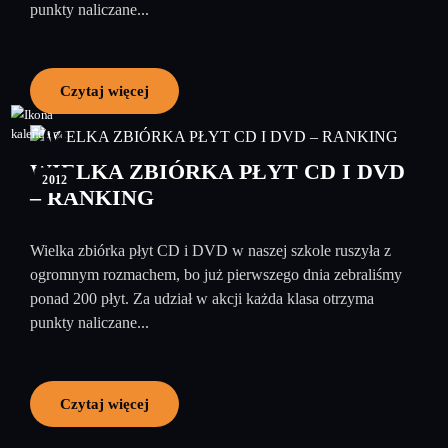
punkty naliczane...
Czytaj więcej
04
grudzień
WIELKA ZBIÓRKA PŁYT CD I DVD
2012
– RANKING
Wielka zbiórka płyt CD i DVD w naszej szkole ruszyła z
ogromnym rozmachem, bo już pierwszego dnia zebraliśmy
ponad 200 płyt. Za udział w akcji każda klasa otrzyma
punkty naliczane...
Czytaj więcej