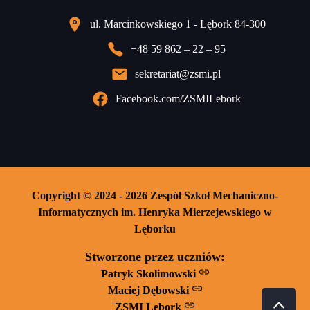
ul. Marcinkowskiego 1 - Lębork 84-300
+48 59 862 – 22 – 95
sekretariat@zsmi.pl
Facebook.com/ZSMILebork
Copyright © 2024 - 2026 Zespół Szkoł Mechaniczno-
Informatycznych im. Henryka Mierzejewskiego w
Lęborku
Stworzone przez uczniów:
Patryk Skolimowski
Maciej Dębowski
ZSMI Lębork