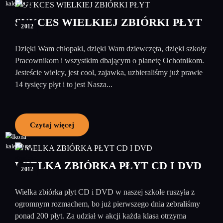
20
grudzień
SUKCES WIELKIEJ ZBIÓRKI PŁYT
2012
Dzięki Wam chłopaki, dzięki Wam dziewczęta, dzięki szkoły
Pracownikom i wszystkim dbającym o planetę Ochotnikom.
Jesteście wielcy, jest cool, zajawka, uzbieraliśmy już prawie
14 tysięcy płyt i to jest Nasza...
Czytaj więcej
12
grudzień
WIELKA ZBIÓRKA PŁYT CD I DVD
2012
Wielka zbiórka płyt CD i DVD w naszej szkole ruszyła z
ogromnym rozmachem, bo już pierwszego dnia zebraliśmy
ponad 200 płyt. Za udział w akcji każda klasa otrzyma