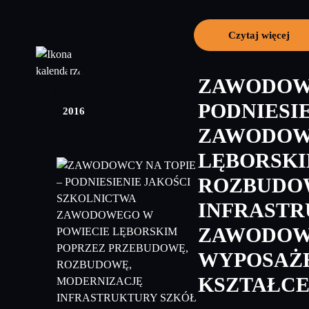
Czytaj więcej
14
ZAWODOWC
grudzień
PODNIESI
2016
ZAWODOW
LĘBORSKI
ROZBUDO
INFRASTR
ZAWODOWY
WYPOSAŻE
KSZTAŁCE