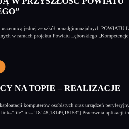
JĄ W PRZYSZŁOŚĆ POWIATU
EGO”
lub uczennicą jednej ze szkół ponadgimnazjalnych POWIAT
nych w ramach projektu Powiatu Lęborskiego „Kompetencje
Y NA TOPIE – REALIZACJE
ksploatacji komputerów osobistych oraz urządzeń peryferyjny
 link="file" ids="18148,18149,18153"] Pracownia aplikacji in