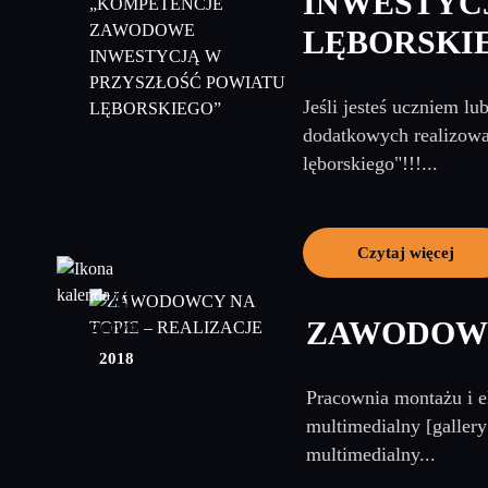
INWESTYC
LĘBORSKI
Jeśli jesteś uczniem 
dodatkowych realizowa
lęborskiego"!!!...
Czytaj więcej
20
ZAWODOWC
czerwiec
2018
Pracownia montażu i e
multimedialny [gallery
multimedialny...