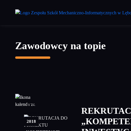
Przejdź
do
treści
głównej
Zawodowcy na topie
07
REKRUTAC
wrzesień
„KOMPETE
2018