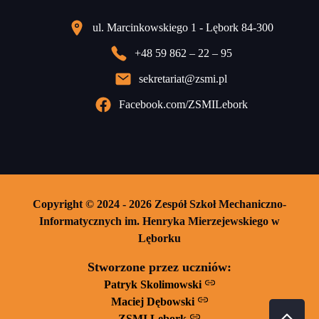
ul. Marcinkowskiego 1 - Lębork 84-300
+48 59 862 – 22 – 95
sekretariat@zsmi.pl
Facebook.com/ZSMILebork
Copyright © 2024 - 2026 Zespół Szkoł Mechaniczno-
Informatycznych im. Henryka Mierzejewskiego w
Lęborku
Stworzone przez uczniów:
Patryk Skolimowski
Maciej Dębowski
ZSMI Lębork