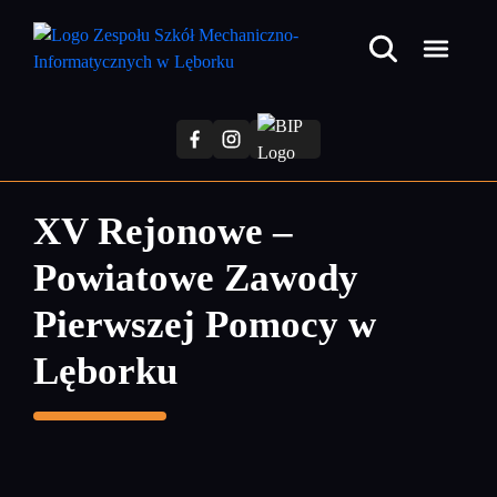
Przejdź
do
treści
głównej
XV Rejonowe –
Powiatowe Zawody
Pierwszej Pomocy w
Lęborku