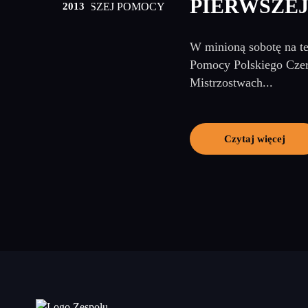
PIERWSZE
2013
W minioną sobotę na t
Pomocy Polskiego Czer
Mistrzostwach...
Czytaj więcej