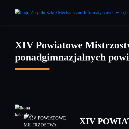
Przejdź
do
treści
głównej
XIV Powiatowe Mistrzost
ponadgimnazjalnych powi
27
XIV POWI
maj