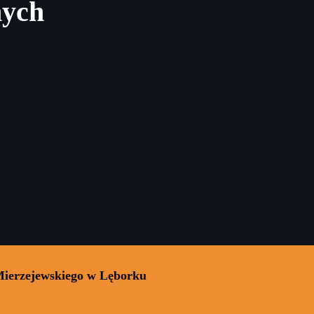
nych
Mierzejewskiego w Lęborku