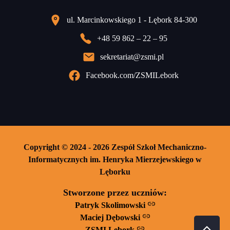
ul. Marcinkowskiego 1 - Lębork 84-300
+48 59 862 – 22 – 95
sekretariat@zsmi.pl
Facebook.com/ZSMILebork
Copyright © 2024 - 2026 Zespół Szkoł Mechaniczno-
Informatycznych im. Henryka Mierzejewskiego w
Lęborku
Stworzone przez uczniów:
Patryk Skolimowski
Maciej Dębowski
ZSMI Lębork