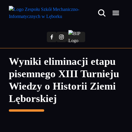
Przejdź
do
treści
głównej
Wyniki eliminacji etapu
pisemnego XIII Turnieju
Wiedzy o Historii Ziemi
Lęborskiej