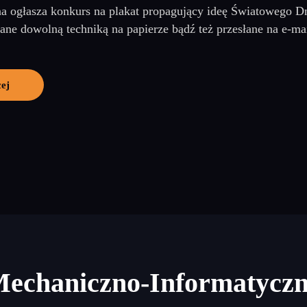
na ogłasza konkurs na plakat propagujący ideę Światowego Dn
e dowolną techniką na papierze bądź też przesłane na e-maila
ej
Mechaniczno-Informatycz