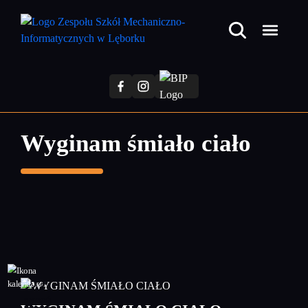
Przejdź
do
treści
głównej
Wyginam śmiało ciało
22
styczeń