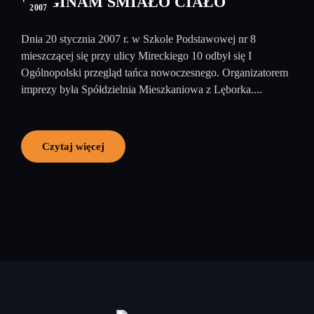
WYGINAM ŚMIAŁO CIAŁO
2007
Dnia 20 stycznia 2007 r. w Szkole Podstawowej nr 8
mieszczącej się przy ulicy Mireckiego 10 odbył się I
Ogólnopolski przegląd tańca nowoczesnego. Organizatorem
imprezy była Spółdzielnia Mieszkaniowa z Lęborka....
Czytaj więcej