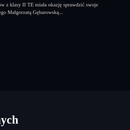
ów z klasy II TE miała okazję sprawdzić swoje
ego Małgorzatą Gębarowską...
nych