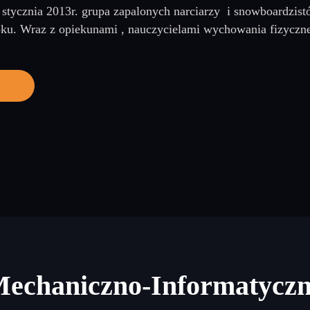
stycznia 2013r. grupa zapalonych narciarzy i snowboardzist
toku. Wraz z opiekunami , nauczycielami wychowania fizyczn
Mechaniczno-Informatycz