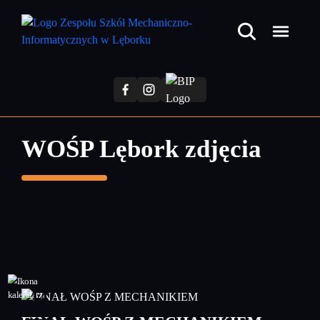
Przejdź
do
treści
głównej
WOŚP Lębork zdjęcia
14
styczeń