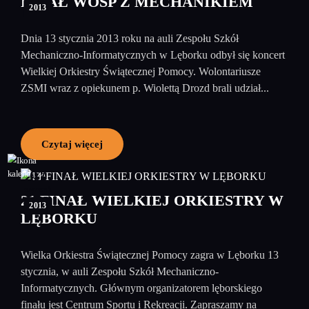
FINAŁ WOŚP Z MECHANIKIEM
2013
Dnia 13 stycznia 2013 roku na auli Zespołu Szkół
Mechaniczno-Informatycznych w Lęborku odbył się koncert
Wielkiej Orkiestry Świątecznej Pomocy. Wolontariusze
ZSMI wraz z opiekunem p. Wiolettą Drozd brali udział...
Czytaj więcej
07
styczeń
21 FINAŁ WIELKIEJ ORKIESTRY W
2013
LĘBORKU
Wielka Orkiestra Świątecznej Pomocy zagra w Lęborku 13
stycznia, w auli Zespołu Szkół Mechaniczno-
Informatycznych. Głównym organizatorem lęborskiego
finału jest Centrum Sportu i Rekreacji. Zapraszamy na