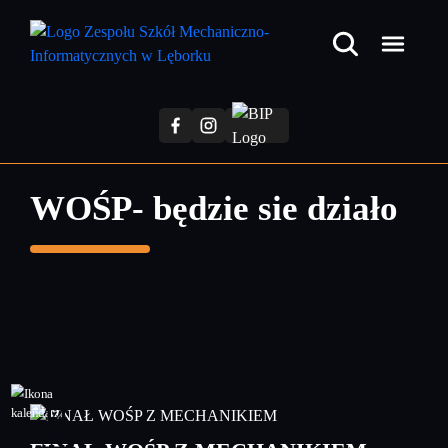
Przejdź
do
treści
głównej
WOŚP- będzie sie działo
14
styczeń