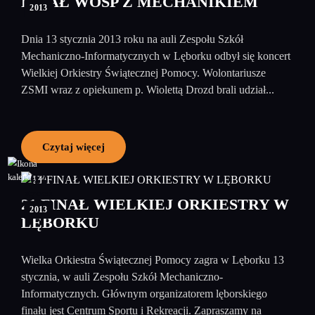
FINAŁ WOŚP Z MECHANIKIEM
2013
Dnia 13 stycznia 2013 roku na auli Zespołu Szkół
Mechaniczno-Informatycznych w Lęborku odbył się koncert
Wielkiej Orkiestry Świątecznej Pomocy. Wolontariusze
ZSMI wraz z opiekunem p. Wiolettą Drozd brali udział...
Czytaj więcej
07
styczeń
21 FINAŁ WIELKIEJ ORKIESTRY W
2013
LĘBORKU
Wielka Orkiestra Świątecznej Pomocy zagra w Lęborku 13
stycznia, w auli Zespołu Szkół Mechaniczno-
Informatycznych. Głównym organizatorem lęborskiego
finału jest Centrum Sportu i Rekreacji. Zapraszamy na