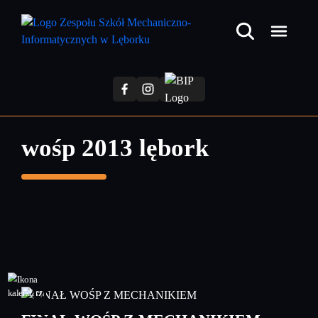
Przejdź
do
treści
głównej
wośp 2013 lębork
14
styczeń