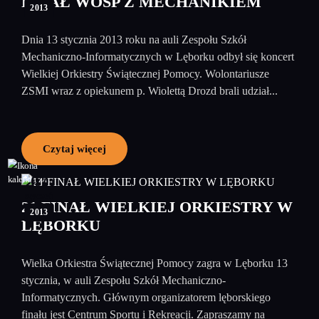
FINAŁ WOŚP Z MECHANIKIEM
2013
Dnia 13 stycznia 2013 roku na auli Zespołu Szkół
Mechaniczno-Informatycznych w Lęborku odbył się koncert
Wielkiej Orkiestry Świątecznej Pomocy. Wolontariusze
ZSMI wraz z opiekunem p. Wiolettą Drozd brali udział...
Czytaj więcej
07
styczeń
21 FINAŁ WIELKIEJ ORKIESTRY W
2013
LĘBORKU
Wielka Orkiestra Świątecznej Pomocy zagra w Lęborku 13
stycznia, w auli Zespołu Szkół Mechaniczno-
Informatycznych. Głównym organizatorem lęborskiego
finału jest Centrum Sportu i Rekreacji. Zapraszamy na