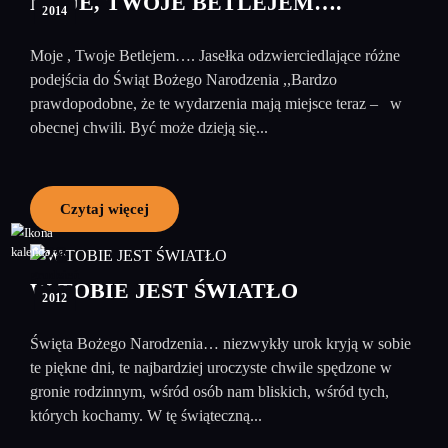
MOJE, TWOJE BETLEJEM….
2014
Moje , Twoje Betlejem…. Jasełka odzwierciedlające różne
podejścia do Świąt Bożego Narodzenia ,,Bardzo
prawdopodobne, że te wydarzenia mają miejsce teraz – w
obecnej chwili. Być może dzieją się...
Czytaj więcej
28
grudzień
W TOBIE JEST ŚWIATŁO
2012
Święta Bożego Narodzenia… niezwykły urok kryją w sobie
te piękne dni, te najbardziej uroczyste chwile spędzone w
gronie rodzinnym, wśród osób nam bliskich, wśród tych,
których kochamy. W tę świąteczną...