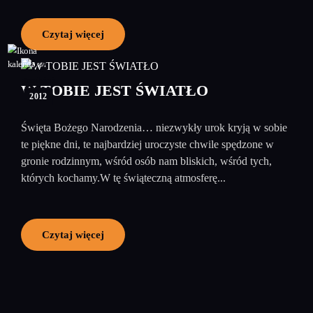
Czytaj więcej
27
grudzień
W TOBIE JEST ŚWIATŁO
2012
Święta Bożego Narodzenia… niezwykły urok kryją w sobie
te piękne dni, te najbardziej uroczyste chwile spędzone w
gronie rodzinnym, wśród osób nam bliskich, wśród tych,
których kochamy.W tę świąteczną atmosferę...
Czytaj więcej