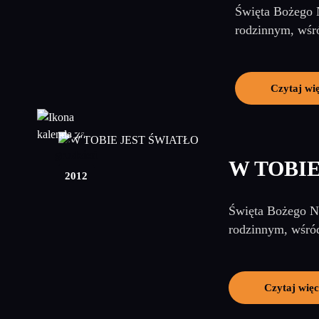
Święta Bożego N
rodzinnym, wśró
Czytaj wi
27
grudzień
W TOBIE
2012
Święta Bożego Na
rodzinnym, wśród
Czytaj więc