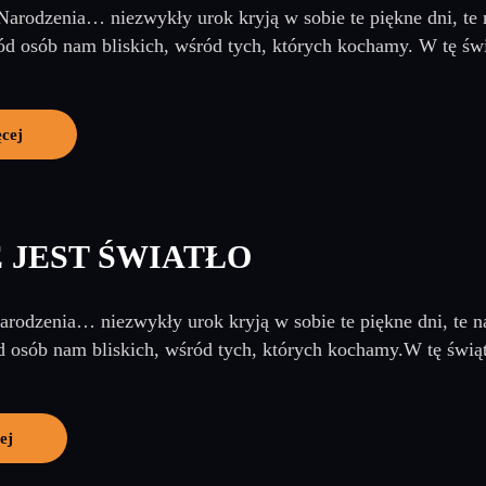
arodzenia… niezwykły urok kryją w sobie te piękne dni, te 
d osób nam bliskich, wśród tych, których kochamy. W tę świ
ęcej
 JEST ŚWIATŁO
rodzenia… niezwykły urok kryją w sobie te piękne dni, te na
 osób nam bliskich, wśród tych, których kochamy.W tę świąt
ej