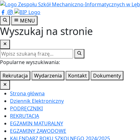
Przejdź
do
treści
MENU
głównej
Wyszukaj na stronie
Popularne wyszukiwania:
Rekrutacja
Wydarzenia
Kontakt
Dokumenty
Strona główna
Dziennik Elektroniczny
PODRĘCZNIKI
REKRUTACJA
EGZAMIN MATURALNY
EGZAMINY ZAWODOWE
KALENDARZ ROKU SZKOLNEGO 2024/2025