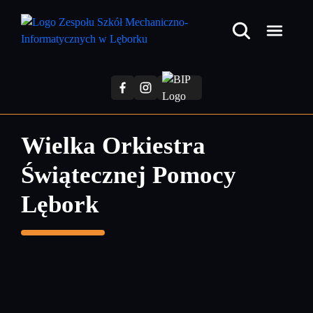
Przejdź
do
treści
głównej
Wielka Orkiestra
Świątecznej Pomocy
Lębork