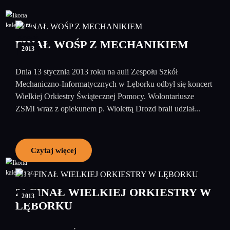
14
styczeń
FINAŁ WOŚP Z MECHANIKIEM
2013
Dnia 13 stycznia 2013 roku na auli Zespołu Szkół
Mechaniczno-Informatycznych w Lęborku odbył się koncert
Wielkiej Orkiestry Świątecznej Pomocy. Wolontariusze
ZSMI wraz z opiekunem p. Wiolettą Drozd brali udział...
Czytaj więcej
07
styczeń
21 FINAŁ WIELKIEJ ORKIESTRY W
2013
LĘBORKU