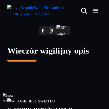
Przejdź
do
treści
głównej
Wieczór wigilijny opis
28
grudzień