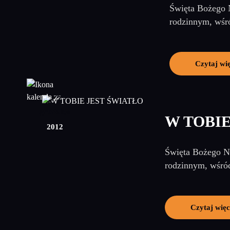
Święta Bożego N
rodzinnym, wśró
Czytaj wi
27
grudzień
W TOBIE
2012
Święta Bożego Na
rodzinnym, wśród
Czytaj więc