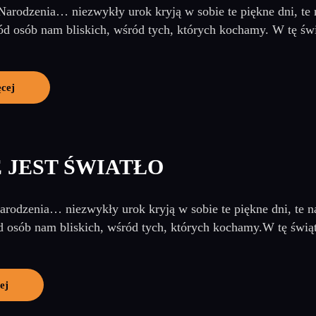
arodzenia… niezwykły urok kryją w sobie te piękne dni, te 
d osób nam bliskich, wśród tych, których kochamy. W tę świ
ęcej
 JEST ŚWIATŁO
rodzenia… niezwykły urok kryją w sobie te piękne dni, te na
 osób nam bliskich, wśród tych, których kochamy.W tę świąt
ej