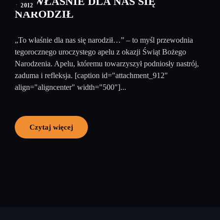
TO WŁAŚNIE DLA NAS SIĘ
2012
NARODZIŁ
„To właśnie dla nas się narodził…” – to myśl przewodnia
tegorocznego uroczystego apelu z okazji Świąt Bożego
Narodzenia. Apelu, któremu towarzyszył podniosły nastrój,
zaduma i refleksja. [caption id="attachment_912"
align="aligncenter" width="500"]...
Czytaj więcej