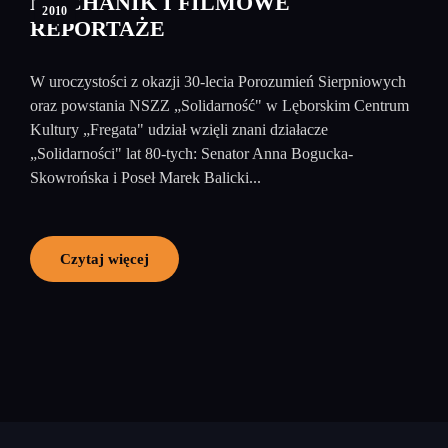
MECHANIK I FILMOWE
2010
REPORTAŻE
W uroczystości z okazji 30-lecia Porozumień Sierpniowych
oraz powstania NSZZ „Solidarność" w Lęborskim Centrum
Kultury „Fregata" udział wzięli znani działacze
„Solidarności" lat 80-tych: Senator Anna Bogucka-
Skowrońska i Poseł Marek Balicki...
Czytaj więcej